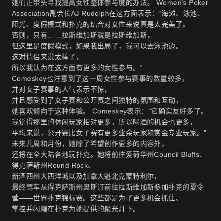
她们正带头寻找提高女性整体参与度的办法。 Women's Poker
Association副会长AJ Rudolph在这方面表示：“海滩、泳池、
阳光、度假模式和扑克的结合对女性来说真是太完美了。
否则，只有……拉斯维加斯就是拉斯维加斯，
但这里是度假模式，如果我出局了，我可以去泳池边。
这对情侣来说太棒了，
所以我认为在这方面有更多的女性参与。”
Comeskey也注意到了这一周女性参与赛事的数量较多，
并对女子赛事的人气表示不惊，
并且感受到了女子赛和公开赛之间独特的氛围和互动，
她喜欢倾向于这种体验。 Comeskey表示：“它确实友好多了。
我觉得那里的休闲玩家相对更多，所以喝酒的机会也更多，
平均来说，公开赛比女子赛有更多业余玩家和赏金专业玩家。”
未来几周和月份，她除了希望创作更多的内容外，
还将在全大陆各地玩扑克。她将前往爱荷华州Council Bluffs、
得克萨斯州Round Rock、
新泽西州大西洋城以及加拿大魁北克蒙特利尔，
最终驾车从得克萨斯州奥斯汀前往拉斯维加斯参加扑克的夏令
营——世界扑克锦标赛。这些都是为了更多机会抓住、
掌控并闪耀在扑克为她提供的聚光灯下。