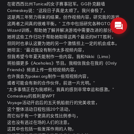
在密西西比州Tunica的女子赛事冠军。
GG扑克翻墙
Comeskey说：“这段日子真是太顺了。我兴奋极了，
这是两三年努力得来的结果，创作视频内容，研究我的游戏，
这两者之间真的很难平衡。” 工作中包括研究各种GTO
Wizard训练，帮助她了解并解决游戏中需要改进的部分。
她将这些工作归功于帮助她取得这两个最近的MTT胜利，
但同时也承认这要为她的另一个激情担上一定的机会成本。
她坦言：“最近我没有制作太多视频内容，
但我希望今年夏天能制作一些内容。我和Nikki（Limo）
将拍摄更多《Aceholes》节目。我相信我会在我的《Only
Friends》频道上传一些短视频内容，
也许我会为poker.org制作一些短视频内容，
或者可能会有新的合作伙伴，前途一片光明。”
“太多事情正在为我顺利，我真的感到非常幸运和感激。”
Comeskey的胜利是WPT
Voyage活动开启后的五天帆船航行的完美收官，
这个整体活动日程包括20个活动，
而它似乎有一个更高的女性比例参与，
这也没有逃过在场的人们的注意。
这其中也包括一些发挥作用的人物，