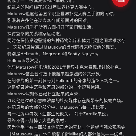
构成了一个极其复杂和坦率的形象。
纪录片的时间线在2021年世界扑克大赛中心，
Matusow追逐他第五个职业世界扑克大赛金手镯的同时，
弥漫着许多他在过去20年间所面对的困难。
Matusow几乎在所有方面打开了家门和生活，
探讨复杂的关系和家庭动态，
同时在保持桌边警觉的各种药物治疗和体力问题之间艰难求存
。 这部纪录片通过Matusow的当代同行来呼应他的现实，
特别是Hellmuth、Negreanu和Scotty Nguyen。
Hellmuth最常见，
他与Matusow在电话和2021年世界扑克大赛现场讨论扑克。
Matusow甚至暂时放下他越来越激烈的公共形象，
在纪录片的某一刻参与到Hellmuth的夸张的造型入场之一。
这是纪录片中沉重和严肃的部分的一个短暂休憩。
Matusow深知他已经建立起来的声誉，
以及他通过政治意味浓厚的社交媒体存在所带来的极端立场。
在纪录片的大部分部分中，Matusow与每一场比赛、
每一把牌中每次下注都生死攸关。 对于Zarrillo来说，
最终不得不剪掉了大量的素材，
因为他手上有三四部其他纪录片的素材。他希望当观众观看完
《Matusow》后，他们能够了解Mike的大部分信息——优点、