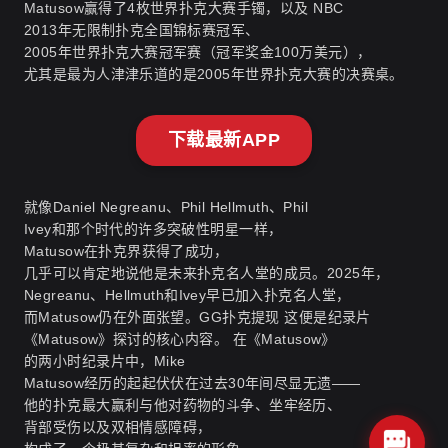
Matusow赢得了4枚世界扑克大赛手镯，以及 NBC
2013年无限制扑克全国锦标赛冠军、
2005年世界扑克大赛冠军赛（冠军奖金100万美元），
尤其是最为人津津乐道的是2005年世界扑克大赛的决赛桌。
下载最新APP
就像Daniel Negreanu、Phil Hellmuth、Phil
Ivey和那个时代的许多突破性明星一样，
Matusow在扑克界获得了成功，
几乎可以肯定地说他是未来扑克名人堂的成员。2025年，
Negreanu、Hellmuth和Ivey早已加入扑克名人堂，
而Matusow仍在外面张望。
GG扑克提现
这便是纪录片
《Matusow》探讨的核心内容。 在《Matusow》
的两小时纪录片中，Mike
Matusow经历的起起伏伏在过去30年间尽显无遗——
他的扑克最大赢利与他对药物的斗争、坐牢经历、
背部受伤以及双相情感障碍，