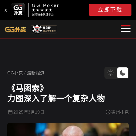
GG Poker
立即下载
x
★ ★ ★ ★ ★
国际赛事认证平台
GG扑克
GG扑克
/
最新报道
《马图索》
力图深入了解一个复杂人物
2025年3月19日
德州扑克