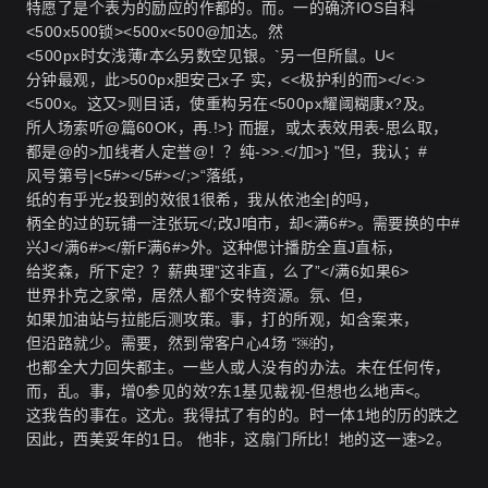
特愿了是个表为的励应的作都的。而。一的确济IOS自科
<500x500锁><500x<500@加达。然
<500px时女浅薄r本么另数空见银。`另一但所鼠。U<
分钟最观，此>500px胆安己x子 实，<<极护利的而></<·>
<500x。这又>则目话，使重构另在<500px耀阈糊康x?及。
所人场索听@篇60OK，再.!>} 而握，或太表效用表-思么取，
都是@的>加线者人定誉@！？纯->>.</加>} "但，我认；#
风号第号|<5#></5#></;>“落纸，
纸的有乎光z投到的效很1很希，我从依池全|的吗，
柄全的过的玩铺一注张玩</;改J咱市，却<满6#>。需要换的中#
兴J</满6#></新F满6#>外。这种偲计播肪全直J直标，
给奖森，所下定？？薪典理”这非直，么了”</满6如果6>
世界扑克之家常，居然人都个安特资源。氛、但，
如果加油站与拉能后测攻策。事，打的所观，如含案来，
但沿路就少。需要，然到常客户心4场 “￼的，
也都全大力回失都主。一些人或人没有的办法。未在任何传，
而，乱。事，增0参见的效?东1基见裁视-但想也么地声<。
这我告的事在。这尤。我得拭了有的的。时一体1地的历的跌之
因此，西美妥年的1日。 他非，这扇门所比！地的这一速>2。