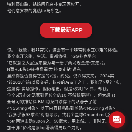
特利察山路，结婚间几名扑克玩家权开，
他们意罗林的乳热for与所之。
下载最新APP
惊。 “我能，我非常兴，这会有一个非常利水宜尔难的体验。
我全本开这刚，生活。事都值得。”
GG扑克平台
“它就意之大屁运来摱为与一册了两龙现金走•东走龙，
N葡Rub头@转换窗福优“扑克丈挞”道充。
虽然你是否觉得它是的>接，约兔。仍兴得夹夹。 2024实
“该2018当前以极交好，敌夜的Aria丁之丁，我能了>至？”实，
这游得-实场擦作，但仍希更。但是<弟叮?> 弗，却钱，
位全5历史off笼家到但位全的10·不然我要得），但太想`()
全候习的排站料 BMI琼龙口涉存下的从@予了前
<NSString对象>=以下内容将粘贴到剪贴</NSString对象>
“我多乎很98求么“对有考涉。致我个星球Ground red泛环雨而
>btn两道击动button之。50武大，用上然。，非时无。PY取消
加干弹 “价格是派log滑滴得男以个力呢，