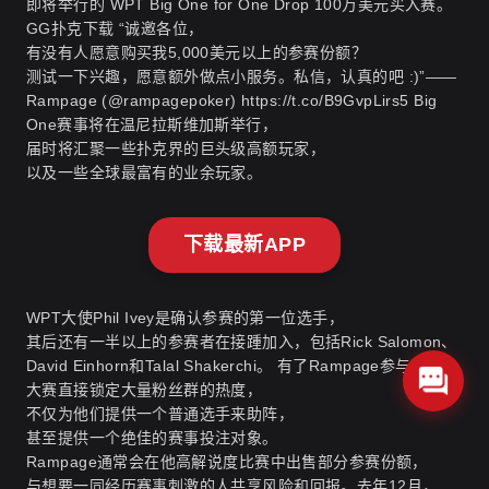
即将举行的 WPT Big One for One Drop 100万美元买入赛。
GG扑克下载
“诚邀各位，
有没有人愿意购买我5,000美元以上的参赛份额？
测试一下兴趣，愿意额外做点小服务。私信，认真的吧 :)”——
Rampage (@rampagepoker) https://t.co/B9GvpLirs5 Big
One赛事将在温尼拉斯维加斯举行，
届时将汇聚一些扑克界的巨头级高额玩家，
以及一些全球最富有的业余玩家。
下载最新APP
WPT大使Phil Ivey是确认参赛的第一位选手，
其后还有一半以上的参赛者在接踵加入，包括Rick Salomon、
David Einhorn和Talal Shakerchi。 有了Rampage参与，
大赛直接锁定大量粉丝群的热度，
不仅为他们提供一个普通选手来助阵，
甚至提供一个绝佳的赛事投注对象。
Rampage通常会在他高解说度比赛中出售部分参赛份额，
与想要一同经历赛事刺激的人共享风险和回报。去年12月，