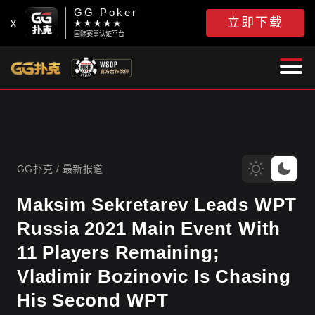
GG Poker
立即下载
x
★ ★ ★ ★ ★
国际赛事认证平台
GG扑克
GG扑克
/
最新报道
Maksim Sekretarev Leads WPT
Russia 2021 Main Event With
11 Players Remaining;
Vladimir Bozinovic Is Chasing
His Second WPT