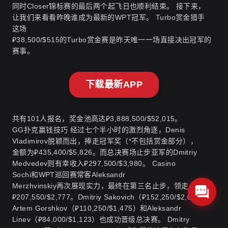
同时Closer锦标赛的最后两个起飞日也顺利结束。 接下来，
让我们来看看昨晚谁成为最新的WPT冠军。 Turbo赏金猎手
这场
₽38,500/$515的Turbo赏金赛是昨天唯一一场直接决出冠军的
赛事。
下载最新APP
共有101人报名，奖金池高达₽3,888,500/$52,015。
GG扑克赢钱技巧
经过七个半小时的激烈角逐，Denis
Vladimirov脱颖而出，捧走冠军奖（*不包括赏金部分），
金额为₽435,400/$5,826。而总决赛场止步亚军的Dmitriy
Medvedev则有幸收入₽297,500/$3,980。 Casino
Sochi和WPT巡回赛常客Aleksandr
Merzhvinskiy再次展现实力，最终在第三名止步，领走
₽207,550/$2,777。Dmitriy Sakovich（₽152,250/$2,037）、
Artem Gorshkov（₽110,250/$1,475）和Aleksandr
Linev（₽84,000/$1,123）也成功晋级总决赛。 Dmitry