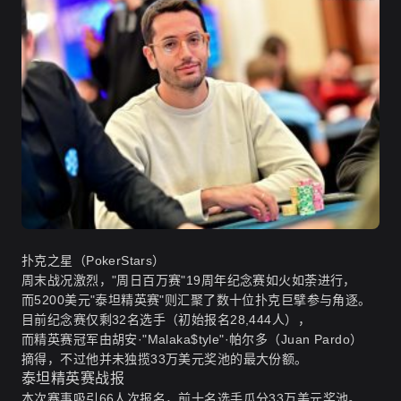
扑克之星（PokerStars）
周末战况激烈，
"周日百万赛"19周年纪念赛
如火如荼进行，
而
5200美元"泰坦精英赛"
则汇聚了数十位扑克巨擘参与角逐。
目前纪念赛仅剩32名选手（初始报名28,444人），
而精英赛冠军由胡安·"Malaka$tyle"·帕尔多（Juan Pardo）
摘得，不过他并未独揽33万美元奖池的最大份额。
泰坦精英赛战报
本次赛事吸引66人次报名，
前十名选手瓜分33万美元奖池
。