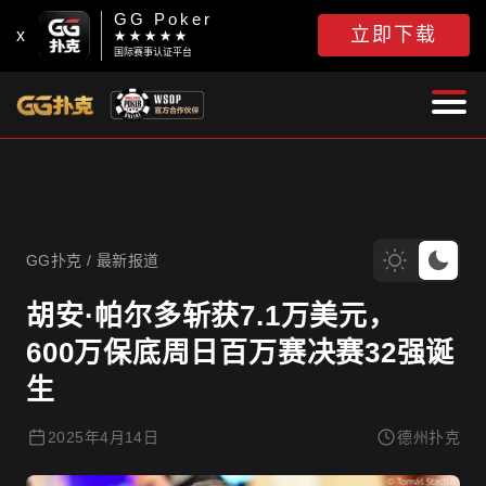
GG Poker
立即下载
x
★ ★ ★ ★ ★
国际赛事认证平台
GG扑克
GG扑克
/
最新报道
胡安·帕尔多斩获7.1万美元，
600万保底周日百万赛决赛32强诞
生
2025年4月14日
德州扑克