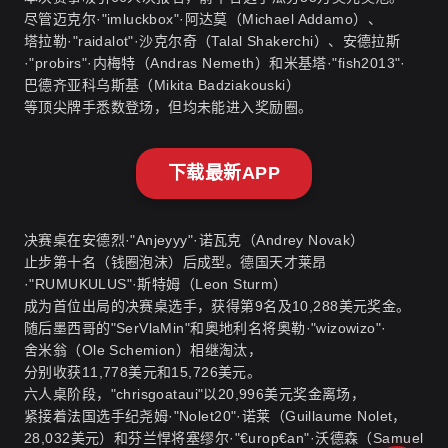
尽管迈克尔·"imluckbox"·阿达莫（Michael Addamo）、
塔拉勒·"raidalot"·沙克尔奇（Talal Shakerchi）、安德拉斯
·"probirs"·内梅特（Andras Nemeth）和米基塔·"fish2013"·
巴德齐亚科乌斯基（Mikita Badziakouski）
等顶尖牌手悉数登场，但均未能进入奖励圈。
下载最新APP
决赛桌
在安德烈·"Anjeyyy"·诺瓦克（Andrey Novak）
止步第十名（钱圈泡沫）后成型。德国天才莱昂
·"RUMUKULUS"·斯特姆（Leon Sturm）
成为首位出局的决赛桌选手，获得第9名及10,288美元奖金。
随后墨西哥的"SerVlaMin"和奥地利名将奥勒·"wizowizo"·
舍米翁（Ole Schemion）相继淘汰，
分别收获11,778美元和15,726美元。
六人桌阶段，"chrisgoataui"以20,996美元奖金离场，
紧接着法国选手纪尧姆·"Nolet20"·诺莱（Guillaume Nolet，
28,032美元）和芬兰悍将塞缪尔·"€urop€an"·沃德森（Samuel