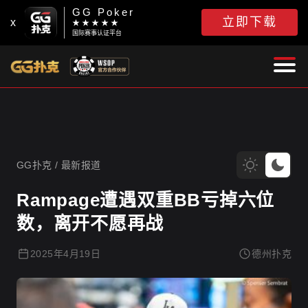
GG Poker
立即下载
x
★ ★ ★ ★ ★
国际赛事认证平台
GG扑克
GG扑克
/
最新报道
Rampage遭遇双重BB亏掉六位
数，离开不愿再战
2025年4月19日
德州扑克