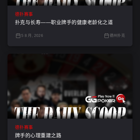
德扑赛事
扑克与长寿——职业牌手的健康老龄化之道
5 8 月, 2026
德州扑克
德扑赛事
牌手的心理重建之路