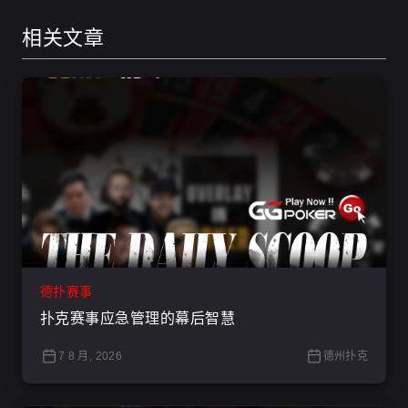
相关文章
德扑赛事
扑克赛事应急管理的幕后智慧
7 8 月, 2026
德州扑克