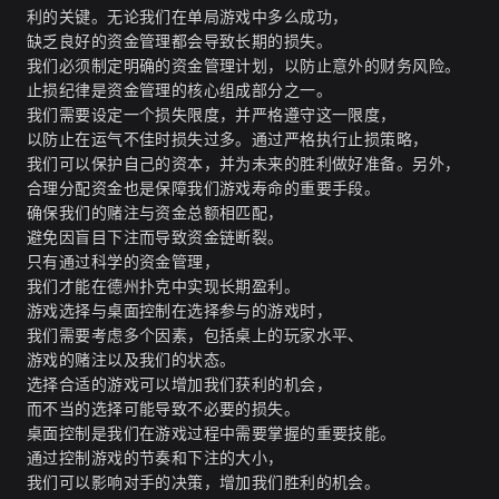
利的关键。无论我们在单局游戏中多么成功，
缺乏良好的资金管理都会导致长期的损失。
我们必须制定明确的资金管理计划，以防止意外的财务风险。
止损纪律是资金管理的核心组成部分之一。
我们需要设定一个损失限度，并严格遵守这一限度，
以防止在运气不佳时损失过多。通过严格执行止损策略，
我们可以保护自己的资本，并为未来的胜利做好准备。另外，
合理分配资金也是保障我们游戏寿命的重要手段。
确保我们的赌注与资金总额相匹配，
避免因盲目下注而导致资金链断裂。
只有通过科学的资金管理，
我们才能在德州扑克中实现长期盈利。
游戏选择与桌面控制在选择参与的游戏时，
我们需要考虑多个因素，包括桌上的玩家水平、
游戏的赌注以及我们的状态。
选择合适的游戏可以增加我们获利的机会，
而不当的选择可能导致不必要的损失。
桌面控制是我们在游戏过程中需要掌握的重要技能。
通过控制游戏的节奏和下注的大小，
我们可以影响对手的决策，增加我们胜利的机会。