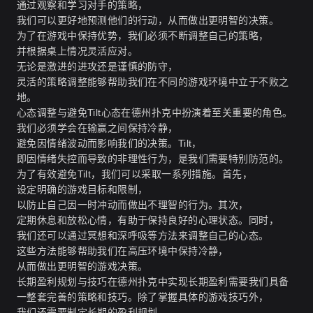
通过观察和学习对手的策略，
我们可以更好地预测他们的行动，从而做出更明智的决策。
为了在游戏中保持优势，我们必须不断调整自己的策略，
并根据桌上情况灵活应对。
无论是激进的进攻还是谨慎的防守，
灵活的策略调整能够帮助我们在不同的游戏环境中立于不败之
地。
心态调整与避免Tilt心态在德州扑克中扮演着至关重要的角色。
我们必须学会在输赢之间保持冷静，
避免因情绪波动而影响我们的决策。Tilt，
即因情绪失控而导致的非理性行为，是我们需要特别防范的。
为了有效避免Tilt，我们可以采取一系列措施。首先，
设定明确的游戏目标和限制，
以防止自己因一时冲动而做出不理智的行为。其次，
定期休息和放松心情，有助于保持良好的心理状态。同时，
我们还可以通过冥想和深呼吸等方法来调整自己的心态。
这些方法能够帮助我们在高压环境中保持冷静，
从而做出更明智的游戏决策。
长期盈利规划与技巧在德州扑克中实现长期盈利需要我们具备
一整套完善的策略和技巧。除了掌握具体的游戏技巧外，
我们还需要制定长期的盈利规划，