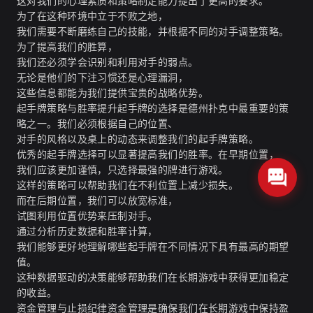
这对我们的心理素质和策略制定能力提出了更高的要求。
为了在这种环境中立于不败之地，
我们需要不断磨练自己的技能，并根据不同的对手调整策略。
为了提高我们的胜算，
我们还必须学会识别和利用对手的弱点。
无论是他们的下注习惯还是心理漏洞，
这些信息都能为我们提供宝贵的战略优势。
起手牌策略与胜率提升起手牌的选择是德州扑克中最重要的策
略之一。我们必须根据自己的位置、
对手的风格以及桌上的动态来调整我们的起手牌策略。
优秀的起手牌选择可以显著提高我们的胜率。在早期位置，
我们应该更加谨慎，只选择最强的牌进行游戏。
这样的策略可以帮助我们在不利位置上减少损失。
而在后期位置，我们可以放宽标准，
试图利用位置优势来压制对手。
通过分析历史数据和胜率计算，
我们能够更好地理解哪些起手牌在不同情况下具有最高的期望
值。
这种数据驱动的决策能够帮助我们在长期游戏中获得更加稳定
的收益。
资金管理与止损纪律资金管理是确保我们在长期游戏中保持盈