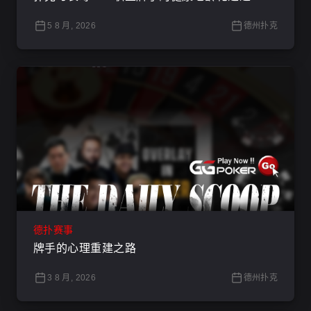
5 8 月, 2026
德州扑克
德扑赛事
牌手的心理重建之路
3 8 月, 2026
德州扑克