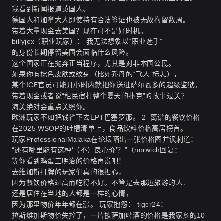
我看到新闻报道英国人、
德国人和加拿大人即使持有合法签证也被无故拘留数周。
带着大量现金去美国？现在可不是好时机。
billyjex（职业玩家）： 我无法想象以“职业选手”
的身份长期停留美国会面临什么风险。
这个国家正在抛弃正当程序，尤其是对非本国公民。
如果你有棕色皮肤或纹身（比如乔丹的“飞人”标志），
某个ICE官员可能几小时内就把你送进萨尔瓦多的超级监狱。
带着现金或者说“租民宿打整个夏天的扑克”的故事过关？
海关绝对会重点关照你。
欧洲玩家不如把钱省下去EPT巴塞罗那。
2. 离谱的餐饮价格
在2025 WSOP的吐槽清单上，食品饮料价格高居榜首。
玩家ProfessionalMalaka在论坛晒出一张价格图并讽刺道：
“还有哪里能有这种‘（不）良心价’？”（norwich回复：
等你看到鸡蛋三明治的价格再说吧！
去维加斯打牌的玩家们真的很担心，
因为餐饮价格过高而吃得不好。不管是去那边旅游的人，
还是居住在当地的人都是一样的心情，
因为那里物价年年都在涨。 玩家抱怨： tiger24：
拉斯维加斯物价失控了，一片披萨加啤酒的价格是我家乡的10-