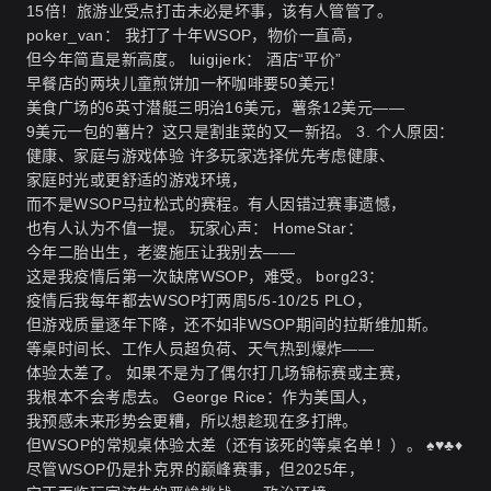
15倍！旅游业受点打击未必是坏事，该有人管管了。
poker_van： 我打了十年WSOP，物价一直高，
但今年简直是新高度。 luigijerk： 酒店“平价”
早餐店的两块儿童煎饼加一杯咖啡要50美元！
美食广场的6英寸潜艇三明治16美元，薯条12美元——
9美元一包的薯片？这只是割韭菜的又一新招。
3. 个人原因：
健康、家庭与游戏体验
许多玩家选择优先考虑健康、
家庭时光或更舒适的游戏环境，
而不是WSOP马拉松式的赛程。有人因错过赛事遗憾，
也有人认为不值一提。 玩家心声： HomeStar：
今年二胎出生，老婆施压让我别去——
这是我疫情后第一次缺席WSOP，难受。 borg23：
疫情后我每年都去WSOP打两周5/5-10/25 PLO，
但游戏质量逐年下降，还不如非WSOP期间的拉斯维加斯。
等桌时间长、工作人员超负荷、天气热到爆炸——
体验太差了。 如果不是为了偶尔打几场锦标赛或主赛，
我根本不会考虑去。 George Rice：作为美国人，
我预感未来形势会更糟，所以想趁现在多打牌。
但WSOP的常规桌体验太差（还有该死的等桌名单！）。 ♠♥♣♦
尽管WSOP仍是扑克界的巅峰赛事，但2025年，