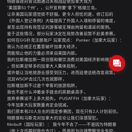
特朗普政府曾试图通过关税战迫使加拿大成为
“美国第51个州”，，公开宣称要“拿下”格陵兰岛，
让非美国玩家感觉很不舒服。更令人担忧的是，修订后的
《外国人登记条例》大幅提高了外国人入境和停留的难度，
甚至出现持有效签证的游客被无理由拘留和遣返的案例。
鉴于这些情况，部分玩家决定在局势改善前暂不赴美参赛。
如何在GG扑克注册账户
玩家观点： Punker（加拿大玩家）：
我认为总统正在蓄意破坏加拿大经济，
而能阻止他的力量必须来自美国内部。
我的拉斯维加斯一周住宿和餐饮消费对美国经济影响微乎其微
，但如果足够多的加拿大人集体抵制，
或许能让当地旅游业感受到压力，进而迫使总统改变政策。
况且WSOP去过几次也就那样，
拉斯维加斯不过是个宰客的旅游陷阱，
我也不是什么冲着金手链去的高额桌高手，
放弃参赛谈不上多大损失。 PUSATFH（加拿大玩家）：
今年加拿大玩家数量肯定会锐减。
我们原本有20人左右的固定参赛团，现在只有2人计划前往。
特朗普和马斯克对加拿大的言论让我们深感冒犯。
filmbuff（国际玩家）： 我今年不去了——不是因为特朗普
（他上次任期时我也去过），而是因为边境警察完全失控。