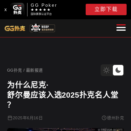
GG Poker
立即下载
x
★ ★ ★ ★ ★
国际赛事认证平台
GG扑克
GG扑克
/
最新报道
为什么尼克·
舒尔曼应该入选2025扑克名人堂
？
2025年6月16日
德州扑克