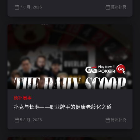
7 8 月, 2026
德州扑克
德扑赛事
扑克与长寿——职业牌手的健康老龄化之道
5 8 月, 2026
德州扑克