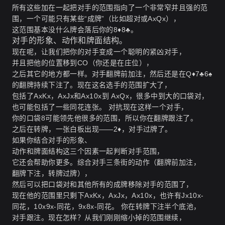
所有这些加在一起把对手的范围指向了一个非常窄并且强的范
围，一个可能只有某些“成牌”（比如超对或AxQx），
这范围基本没什么牌会落后你的8♦8♣。
对手的形象、动作和牌面结构。
现在呢，让我们把你的对手变成一个聪明的紧凶对手，
并且把他的位置移到CO（你还是在庄位），
之后其它的地方都一样。对手翻牌前加注，然后还是在Q♦7♣6♠
的翻牌持续下注了。现在这名选手的范围扩大了，
包括了AxKx，AxJx和Ax10x到 AxQx，很多中到大的口袋对，
也可能包括了一些同花连张。 对抗现在这样一个对手，
你的口袋8可能领先他很多的范围，所以你在翻牌跟注了。
之后在转牌，一张白板出现——2♦，对手过牌了。
如果你结合对手的形象、
动作和牌面结构这三个因素一起判断对手范围，
它还会帮助你更多。综合对手三条街的动作（翻牌前加注，
翻牌下注，转牌过牌），
然后可以把口袋对和其他所有的成牌移除对手的范围了，
现在他的范围里只剩下AxKx，AxJx，Ax10x，也许有Jx10x-
同花，10x9x-同花，9x8x-同花。 你在转牌下注半个底池，
对手跟注。现在怎样？从我们刚刚缩小掉的范围继续，