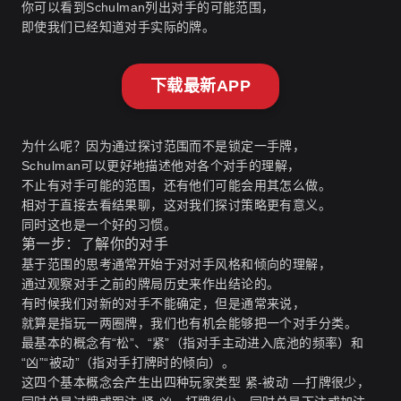
你可以看到Schulman列出对手的可能范围，
即使我们已经知道对手实际的牌。
下载最新APP
为什么呢？因为通过探讨范围而不是锁定一手牌，
Schulman可以更好地描述他对各个对手的理解，
不止有对手可能的范围，还有他们可能会用其怎么做。
相对于直接去看结果聊，这对我们探讨策略更有意义。
同时这也是一个好的习惯。
第一步：了解你的对手
基于范围的思考通常开始于对对手风格和倾向的理解，
通过观察对手之前的牌局历史来作出结论的。
有时候我们对新的对手不能确定，但是通常来说，
就算是指玩一两圈牌，我们也有机会能够把一个对手分类。
最基本的概念有“松”、“紧”（指对手主动进入底池的频率）和
“凶”“被动”（指对手打牌时的倾向）。
这四个基本概念会产生出四种玩家类型
紧-被动
—打牌很少，