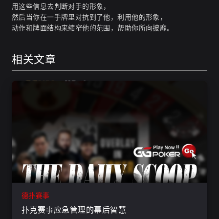
用这些信息去判断对手的形象，
然后当你在一手牌里对抗到了他，利用他的形象，
动作和牌面结构来缩窄他的范围，帮助你所向披靡。
相关文章
德扑赛事
扑克赛事应急管理的幕后智慧