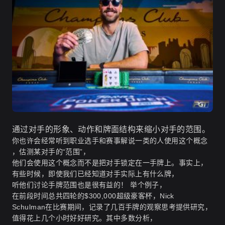
通过对手的形象、动作和牌面结构来缩小对手的范围。
你也许会经常听到职业选手和赛事解说一类的人使用这个概念
，估测某对手的“范围”，
他们会使用这个概念而不是把对手锁定在一手牌上。事实上，
有些时候，即使我们已经知道对手实际上有什么牌，
听他们讨论手牌范围也是很有益的！ 举个例子，
在前段时间总共四轮的
$300,000超级豪客杯，Nick
Schulman
在比赛期间，记录了几百手牌的观察思考提供研究，
值得花上几个小时好好研究。其中多数分析，