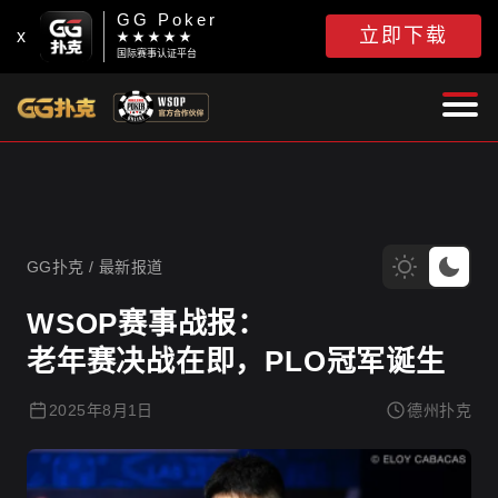
GG Poker
立即下载
x
★ ★ ★ ★ ★
国际赛事认证平台
GG扑克
GG扑克
/
最新报道
WSOP赛事战报：
老年赛决战在即，PLO冠军诞生
2025年8月1日
德州扑克