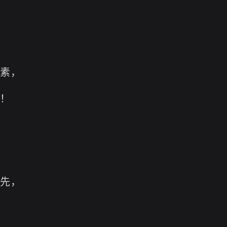
因素，
者！
首先，