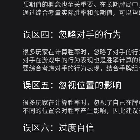
预期值的概念也至关重要。在长期牌局中
通过综合考量实际胜率和预期值，可以帮
误区四：忽略对手的行为
很多玩家在计算胜率时，忽略了对手的行
对手在游戏中的行为表现也是胜率计算的
要综合考虑对手的行为表现，结合手牌组
误区五：忽视位置的影响
很多玩家在计算胜率时，忽视了自己在牌
不同的位置会对胜率产生影响，因此建议
误区六：过度自信