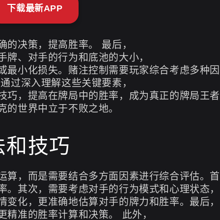
下载最新APP
确的决策，提高胜率。 最后，
手牌、对手的行为和底池的大小，
或最小化损失。赌注控制需要玩家综合考虑多种
 通过深入理解这些关键要素，
技巧，提高在牌局中的胜率，成为真正的牌局王
克的世界中立于不败之地。
法和技巧
运算，而是需要结合多方面因素进行综合评估。
率。其次，需要考虑对手的行为模式和心理状态，
情变化，更准确地估算对手的牌力和胜率。最后，
更精准的胜率计算和决策。 此外，