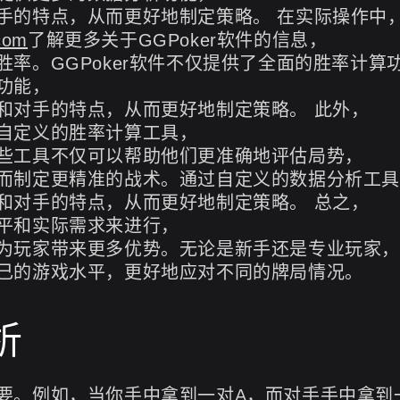
手的特点，从而更好地制定策略。 在实际操作中
.com
了解更多关于GGPoker软件的信息，
率。GGPoker软件不仅提供了全面的胜率计算
功能，
和对手的特点，从而更好地制定策略。 此外，
自定义的胜率计算工具，
些工具不仅可以帮助他们更准确地评估局势，
而制定更精准的战术。通过自定义的数据分析工
和对手的特点，从而更好地制定策略。 总之，
平和实际需求来进行，
为玩家带来更多优势。无论是新手还是专业玩家，
己的游戏水平，更好地应对不同的牌局情况。
析
要。例如，当你手中拿到一对A，而对手手中拿到