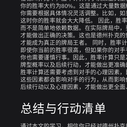
你的胜率大约为80%。这是通过大量数
你需要根据具体情况灵活调整。比如，如
这时你的胜率就会大大降低。 因此，胜
而不是简单地依赖数据。在实际牌局中，
才能做出正确的决策。这也是德州扑克的
才能成为真正的牌局王者。 同时，胜率
即使你当前的胜率很高，但如果你的对手
你也需要谨慎行事。因此，胜率计算只是
牌型概率以及后续行动，才能做出更准确
胜率计算还需要考虑到对手的心理因素，
这些因素都会影响对手的行为，从而影响
后续行动以及心理因素，才能做出更全面
总结与行动清单
通过本文的学习，相信你已经对德州扑克