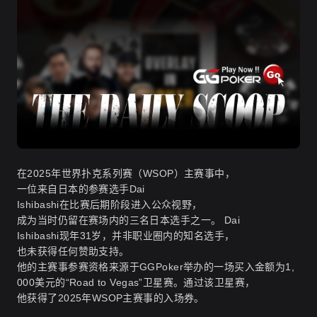
在2025年世界扑克系列赛（WSOP）主赛事中，
一位来自日本的参赛选手Dai
Ishibashi在比赛后期阶段进入公众视野，
成为当时仍留在赛场内的三名日本选手之一。 Dai
Ishibashi现年31岁，并非职业圈内的知名选手，
也未获得任何赞助支持。
他的主赛事参赛资格来源于GGPoker举办的一场买入金额为1,
000美元的“Road to Vegas”卫星赛。通过该卫星赛，
他获得了2025年WSOP主赛事的入场券。