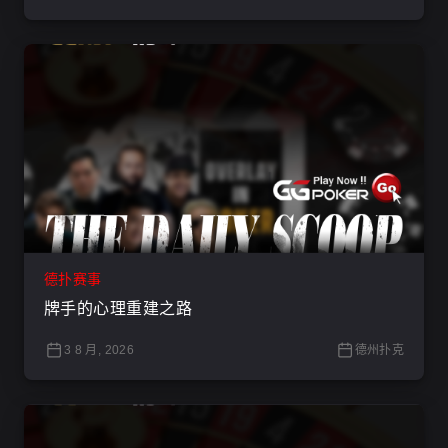
德扑赛事
牌手的心理重建之路
3 8 月, 2026
德州扑克