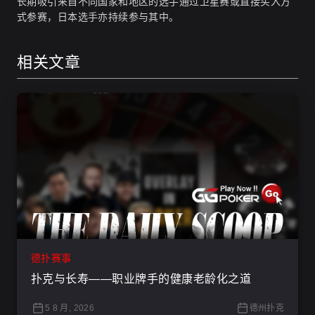
长期吸引来自不同国家和地区的选手通过卫星赛或直接买入方
式参赛，日本选手亦持续参与其中。
相关文章
德扑赛事
扑克与长寿——职业牌手的健康老龄化之道
5 8 月, 2026
德州扑克