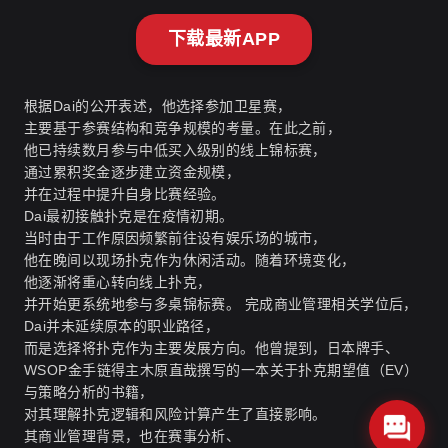
下载最新APP
根据Dai的公开表述，他选择参加卫星赛，
主要基于参赛结构和竞争规模的考量。在此之前，
他已持续数月参与中低买入级别的线上锦标赛，
通过累积奖金逐步建立资金规模，
并在过程中提升自身比赛经验。
Dai最初接触扑克是在疫情初期。
当时由于工作原因频繁前往设有娱乐场的城市，
他在晚间以现场扑克作为休闲活动。随着环境变化，
他逐渐将重心转向线上扑克，
并开始更系统地参与多桌锦标赛。 完成商业管理相关学位后，
Dai并未延续原本的职业路径，
而是选择将扑克作为主要发展方向。他曾提到，日本牌手、
WSOP金手链得主木原直哉撰写的一本关于扑克期望值（EV）
与策略分析的书籍，
对其理解扑克逻辑和风险计算产生了直接影响。
其商业管理背景，也在赛事分析、