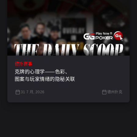
德扑赛事
克牌的心理学——色彩、
图案与玩家情绪的隐秘关联
31 7 月, 2026
德州扑克