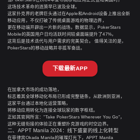
这场技术革命的涟漪早已波及全球。
这家扑克界的老牌巨头通过在Apple和Android设备上推出全新
移动应用，不仅打破了传统桌面游戏的物理边界，
更在移动端开辟出一片新的战场。数据显示，PokerStars
Mobile的英国用户日均活跃时间较桌面端提升了47%，
这背后是技术迭代与用户需求的完美契合。 值得关注的是，
PokerStars的移动战略并非孤军奋战。
下载最新APP
在加拿大市场的成功落地，
标志着其全球移动化布局已形成完整链条。从欧洲到亚洲，
这家平台通过本地化运营策略，
将移动应用转化为连接全球玩家的数字枢纽。
正如其官网所言："Take PokerStars Wherever You Go"，
这种无缝衔接的体验正在重塑扑克游戏的时空边界。
二、APPT Manila 2024：线下盛宴的线上化转型
在菲律宾Okada Manila的璀璨灯光下，APPT Manila