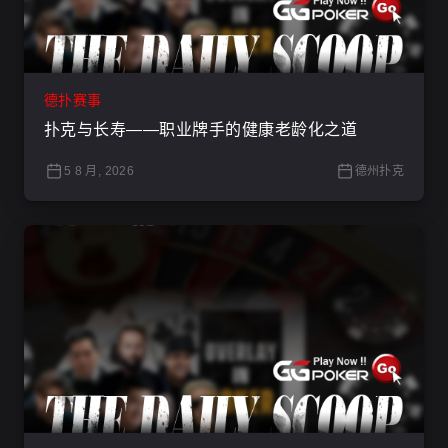
德扑赛事
扑克与长寿——职业牌手的健康老龄化之道
5 8 月, 2026
德州扑克