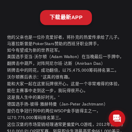
下载最新APP
他的父亲也是一位扑克爱好者，将扑克的热爱传承给了儿子。
马塞拉斯曾是PokerStars赞助的西班牙职业牌手，
如今有望成为新的世界冠军。
美国选手亚当·沃尔顿（Adam Walton）在当晚最后一手牌中，
翻牌击中葫芦，对阵阿尼尔班·达斯（Anirban Das）
转牌击中的同花，成功翻倍，以75,475,000筹码排名第二。
沃尔顿赛后表示：“这真的很有趣。
能和大家一起在这里玩牌很开心。这是一个非常难得的体验，
能在主赛事中走到这一步，我玩得很开心。
这是我人生中的美好时光。”
德国选手扬-彼得·雅赫特曼（Jan-Peter Jachtmann）
是仍在争冠行列中的两位WSOP金手链得主之一，
以70,775,000筹码排名第三。
这位汉堡的市场营销经理通常更偏爱PLO游戏，2012年曾赢得
$10,000 PLOP冠军赛，斩获职业生涯最高奖金661,000美元。