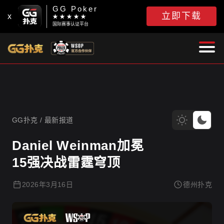
GG Poker
立即下载
x
★ ★ ★ ★ ★
国际赛事认证平台
GG扑克
GG扑克
/
最新报道
Daniel Weinman加冕
15强决战雷霆穹顶
2026年3月16日
德州扑克