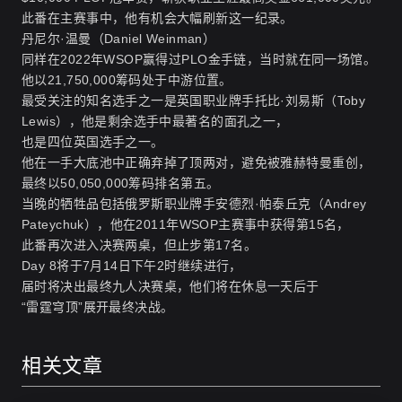
此番在主赛事中，他有机会大幅刷新这一纪录。
丹尼尔·温曼（Daniel Weinman）
同样在2022年WSOP赢得过PLO金手链，当时就在同一场馆。
他以21,750,000筹码处于中游位置。
最受关注的知名选手之一是英国职业牌手托比·刘易斯（Toby
Lewis），他是剩余选手中最著名的面孔之一，
也是四位英国选手之一。
他在一手大底池中正确弃掉了顶两对，避免被雅赫特曼重创，
最终以50,050,000筹码排名第五。
当晚的牺牲品包括俄罗斯职业牌手安德烈·帕泰丘克（Andrey
Pateychuk），他在2011年WSOP主赛事中获得第15名，
此番再次进入决赛两桌，但止步第17名。
Day 8将于7月14日下午2时继续进行，
届时将决出最终九人决赛桌，他们将在休息一天后于
“雷霆穹顶”展开最终决战。
相关文章