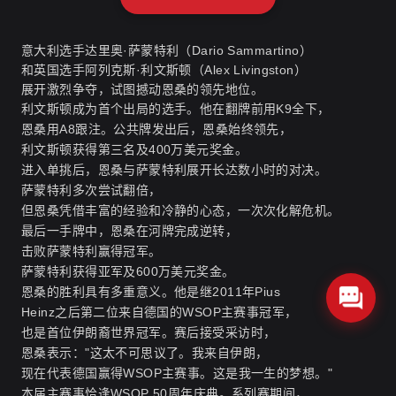
意大利选手达里奥·萨蒙特利（Dario Sammartino）
和英国选手阿列克斯·利文斯顿（Alex Livingston）
展开激烈争夺，试图撼动恩桑的领先地位。
利文斯顿成为首个出局的选手。他在翻牌前用K9全下，
恩桑用A8跟注。公共牌发出后，恩桑始终领先，
利文斯顿获得第三名及400万美元奖金。
进入单挑后，恩桑与萨蒙特利展开长达数小时的对决。
萨蒙特利多次尝试翻倍，
但恩桑凭借丰富的经验和冷静的心态，一次次化解危机。
最后一手牌中，恩桑在河牌完成逆转，
击败萨蒙特利赢得冠军。
萨蒙特利获得亚军及600万美元奖金。
恩桑的胜利具有多重意义。他是继2011年Pius
Heinz之后第二位来自德国的WSOP主赛事冠军，
也是首位伊朗裔世界冠军。赛后接受采访时，
恩桑表示："这太不可思议了。我来自伊朗，
现在代表德国赢得WSOP主赛事。这是我一生的梦想。"
本届主赛事恰逢WSOP 50周年庆典。系列赛期间，