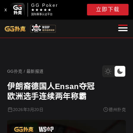
GG Poker
立即下载
x
★ ★ ★ ★ ★
国际赛事认证平台
GG扑克
GG扑克
/
最新报道
伊朗裔德国人Ensan夺冠
欧洲选手连续两年称霸
2026年3月20日
德州扑克