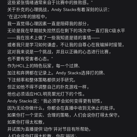
这些紧张情绪通常来自于比赛中的挫败感。”
关于扑克的心理挑战，Andy Stacks有着深刻的认识：
“在这20年的旅程中，
我一直觉得心理因素一直是阻碍我的部分，
无论是我在早期就失控然后在剩下的场次中一直打我C级水平
——我在技术上做了一些我知道是错的事情——
或者我只是学习如何谦虚，不让我的自尊心在我输掉时接管，
这对我来说是一个挑战，并且以正确的心态进行比赛，
也不要有受害者心态。”
作为HCL上的特色玩家，每一个过牌、
加注和弃牌都在记录上。Andy Stacks选择打的牌、
下注频率和整体策略都供对手研究。
但正如他不得不调整自己的扑克游戏一样，
他也必须适应HCL明亮聚光灯下的个性
。
Andy Stacks说：“我必须学会如何变得更有韧性，
因为无论你做什么，你都会在直播中收到无休止的批评。
如果你打一个坚实、合理的策略，人们会说你打得太保守。
如果你打得太松散，
并试图为直播提供‘动作’并对节目有所帮助，
人们会说你打得太松散，你在‘捐钱’。