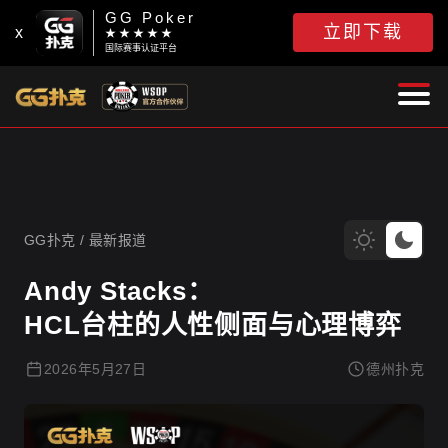
GG Poker
立即下载
x
★ ★ ★ ★ ★
国际赛事认证平台
GG扑克
GG扑克
/
最新报道
Andy Stacks：
HCL台柱的人性侧面与心理博弈
2026年5月27日
德州扑克