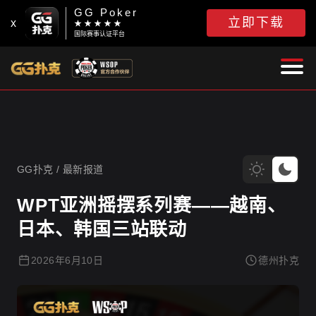
GG Poker
立即下载
x
★ ★ ★ ★ ★
国际赛事认证平台
GG扑克
GG扑克
/
最新报道
WPT亚洲摇摆系列赛——越南、
日本、韩国三站联动
2026年6月10日
德州扑克