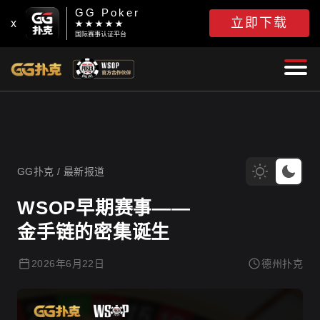
GG Poker
立即下载
x
★ ★ ★ ★ ★
国际赛事认证平台
GG扑克
GG扑克
/
最新报道
WSOP早期赛事——
金手链的密集诞生
2026年6月22日
德州扑克