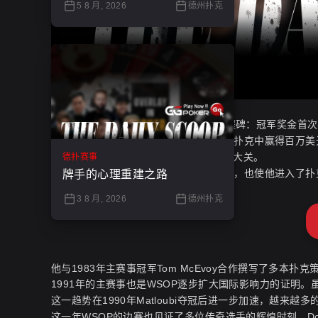
5 8 月, 2026
德州扑克
WSOP主赛事迎来了历史上的又一个里程碑：冠军奖金首次
Daugherty成为有史以来第一位在锦标赛扑克中赢得百万
是WSOP历史上首次参赛人数突破200人大关
。
德扑赛事
Daugherty的胜利不仅使他成为百万富翁，也使他进入了
牌手的心理重建之路
3 8 月, 2026
德州扑克
他与1983年主赛事冠军Tom McEvoy合作撰写了多本
1991年的主赛事也是WSOP逐步扩大国际影响力的证明
这一趋势在1990年Matloubi夺冠后进一步加速，越
这一年WSOP的边赛也见证了多位传奇选手的辉煌时刻。Doyle 