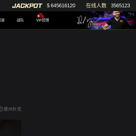
$
645616120
在线人数
3565123
报道
战队
VIP回馈
德州扑克