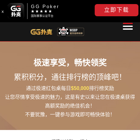
GG Poker
立即下载
x
★ ★ ★ ★ ★
国际赛事认证平台
极速享受，畅快领奖
累积积分，通往排行榜的顶峰吧！
通过极速红包桌每日
$50,000
排行榜奖励
让您尽情享受极速的魅力，这是有史以来让您在极速桌获得
高额奖励的绝佳机会！
不要犹豫，一键参与游戏即可畅快体验！