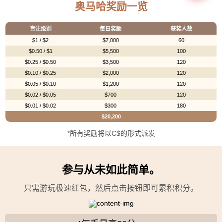
奥马哈奖励一览
盲注级别
每日奖励
获奖人数
$1 / $2
$7,000
60
$0.50 / $1
$5,500
100
$0.25 / $0.50
$3,500
120
$0.10 / $0.25
$2,000
120
$0.05 / $0.10
$1,200
120
$0.02 / $0.05
$700
120
$0.01 / $0.02
$300
180
$20,200
*所有奖励将以C$的形式派发
参与从未如此简单。
只需游玩极速红包，然后点击按钮即可累积积分。