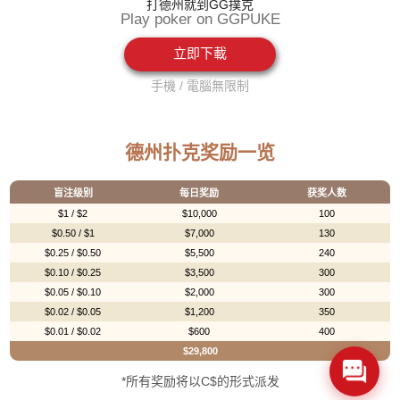
打德州就到GG撲克
Play poker on GGPUKE
立即下載
手機 / 電腦無限制
德州扑克奖励一览
盲注级别
每日奖励
获奖人数
$1 / $2
$10,000
100
$0.50 / $1
$7,000
130
$0.25 / $0.50
$5,500
240
$0.10 / $0.25
$3,500
300
$0.05 / $0.10
$2,000
300
$0.02 / $0.05
$1,200
350
$0.01 / $0.02
$600
400
$29,800
*所有奖励将以C$的形式派发