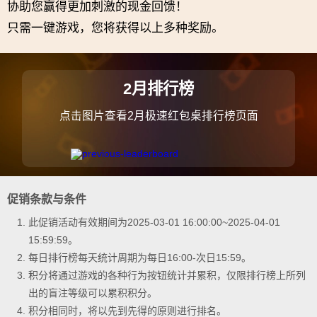
协助您赢得更加刺激的现金回馈！
只需一键游戏，您将获得以上多种奖励。
2
月排行榜
点击图片查看2月极速红包桌排行榜页面
促销条款与条件
此促销活动有效期间为2025-03-01 16:00:00~2025-04-01
15:59:59。
每日排行榜每天统计周期为每日16:00-次日15:59。
积分将通过游戏的各种行为按钮统计并累积，仅限排行榜上所列
出的盲注等级可以累积积分。
积分相同时，将以先到先得的原则进行排名。